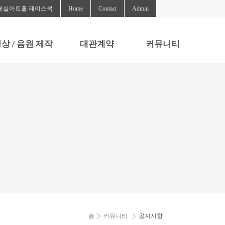
세실아트홀 페이스북
Home
Contact
Admin
상 / 음원 제작
대관계약
커뮤니티
영상 / 음원 제작
대관계약
공지사항
질문과답변
자료실
커뮤니티
공지사항