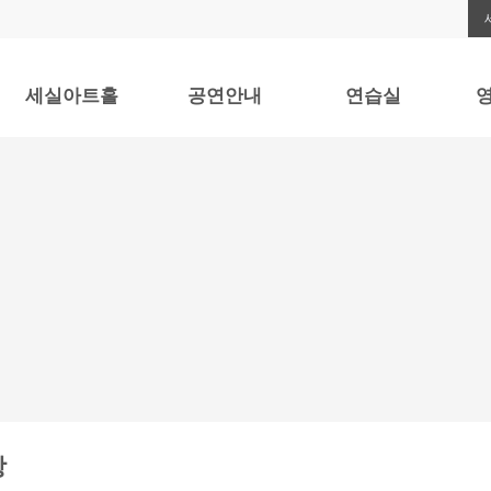
세실아트홀
공연안내
연습실
영
아트홀 이용안내
공연안내
연습실 안내
오시는 길
TWO PIANO
주차안내
GRAND PIANO
ENSEMBLE
UPRIGHT & ETC
DRESSING ROOM
BOX OFFICE
항